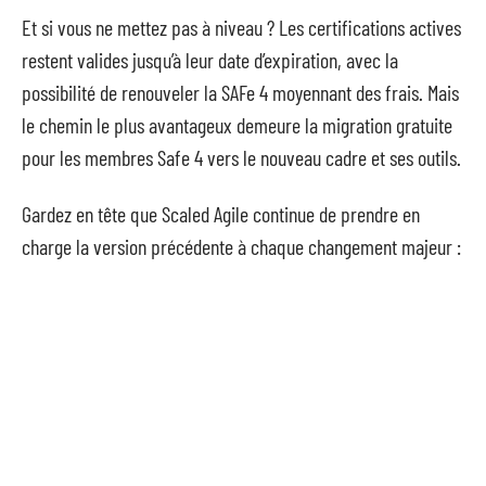
Et si vous ne mettez pas à niveau ? Les certifications actives
restent valides jusqu’à leur date d’expiration, avec la
possibilité de renouveler la SAFe 4 moyennant des frais. Mais
le chemin le plus avantageux demeure la migration gratuite
pour les membres Safe 4 vers le nouveau cadre et ses outils.
Gardez en tête que Scaled Agile continue de prendre en
charge la version précédente à chaque changement majeur :
ainsi, les contenus et tutoriels relatifs à la version 4.6
demeureront accessibles jusqu’à la prochaine évolution.
Besoin de précisions sur cette mise à niveau ou d’un
accompagnement vers la business agility ? N’hésitez pas à
me solliciter.