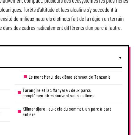
 relativement compact, plusieurs des écosystèmes les plus riches
lcaniques, forêts d’altitude et lacs alcalins s’y succèdent à
nsité de milieux naturels distincts fait de la région un terrain
 dans des cadres radicalement différents d’un parc à l’autre.
Le mont Meru, deuxième sommet de Tanzanie
Tarangire et lac Manyara : deux parcs
complémentaires souvent sous-estimés
Kilimandjaro : au-delà du sommet, un parc à part
i
entière