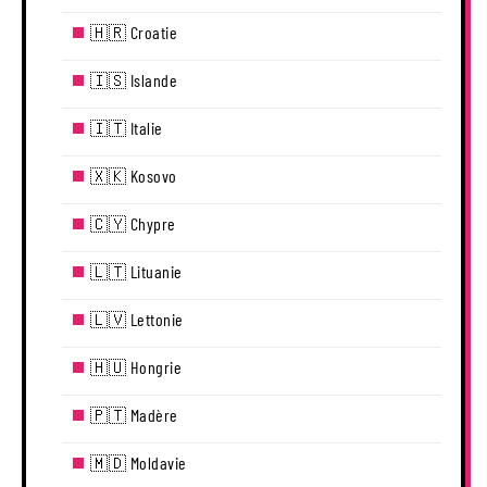
🇭🇷 Croatie
🇮🇸 Islande
🇮🇹 Italie
🇽🇰 Kosovo
🇨🇾 Chypre
🇱🇹 Lituanie
🇱🇻 Lettonie
🇭🇺 Hongrie
🇵🇹 Madère
🇲🇩 Moldavie