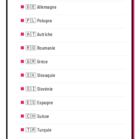
🇩🇪 Allemagne
🇵🇱 Pologne
🇦🇹 Autriche
🇷🇴 Roumanie
🇬🇷 Grèce
🇸🇰 Slovaquie
🇸🇮 Slovénie
🇪🇸 Espagne
🇨🇭 Suisse
🇹🇷 Turquie