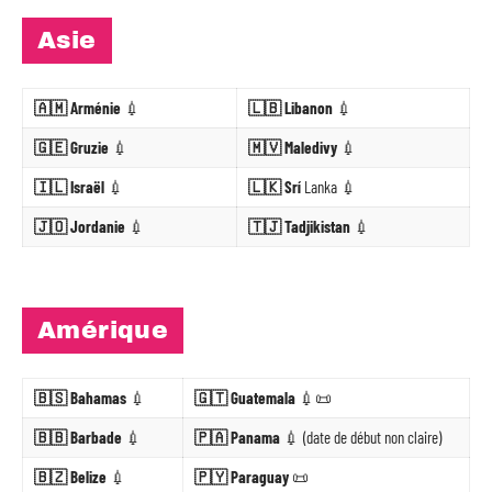
Asie
🇦🇲 Arménie
💉
🇱🇧 Libanon
💉
🇬🇪 Gruzie
💉
🇲🇻 Maledivy
💉
🇮🇱 Israël
💉
🇱🇰 Srí
Lanka 💉
🇯🇴 Jordanie
💉
🇹🇯 Tadjikistan
💉
Amérique
🇧🇸 Bahamas
💉
🇬🇹 Guatemala
💉📜
🇧🇧 Barbade
💉
🇵🇦 Panama
💉 (date de début non claire)
🇧🇿 Belize
💉
🇵🇾 Paraguay
📜