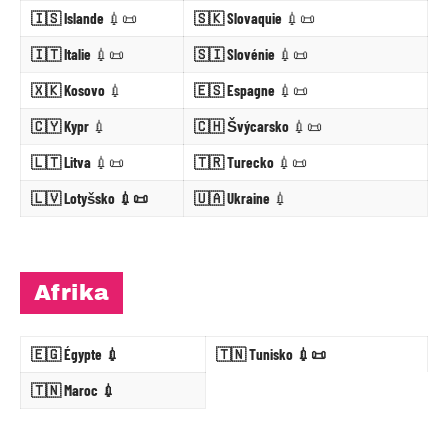
🇮🇸 Islande
💉📜
🇸🇰 Slovaquie
💉📜
🇮🇹 Italie
💉📜
🇸🇮 Slovénie
💉📜
🇽🇰 Kosovo
💉
🇪🇸 Espagne
💉📜
🇨🇾 Kypr
💉
🇨🇭 Švýcarsko
💉📜
🇱🇹 Litva
💉📜
🇹🇷 Turecko
💉📜
🇱🇻 Lotyšsko 💉📜
🇺🇦 Ukraine
💉
Afrika
🇪🇬 Égypte 💉
🇹🇳 Tunisko 💉📜
🇹🇳 Maroc 💉