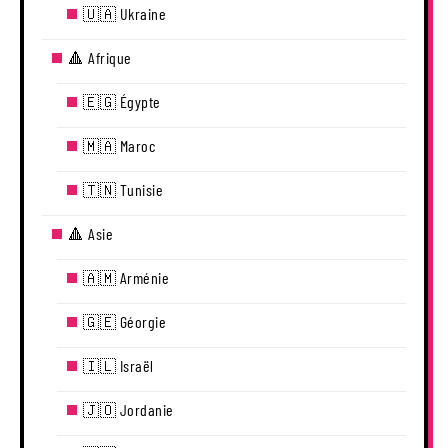
🇺🇦 Ukraine
🔺 Afrique
🇪🇬 Égypte
🇲🇦 Maroc
🇹🇳 Tunisie
🔺 Asie
🇦🇲 Arménie
🇬🇪 Géorgie
🇮🇱 Israël
🇯🇴 Jordanie