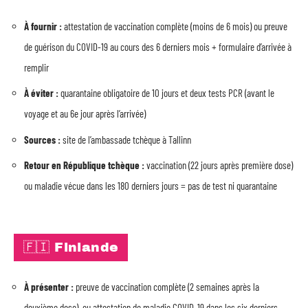
À fournir :
attestation de vaccination complète (moins de 6 mois) ou preuve
de guérison du COVID-19 au cours des 6 derniers mois + formulaire d’arrivée à
remplir
À éviter :
quarantaine obligatoire de 10 jours et deux tests PCR (avant le
voyage et au 6e jour après l’arrivée)
Sources :
site de l’ambassade tchèque à Tallinn
Retour en République tchèque :
vaccination (22 jours après première dose)
ou maladie vécue dans les 180 derniers jours = pas de test ni quarantaine
🇫🇮 Finlande
À présenter :
preuve de vaccination complète (2 semaines après la
deuxième dose), ou attestation de maladie COVID-19 dans les six derniers