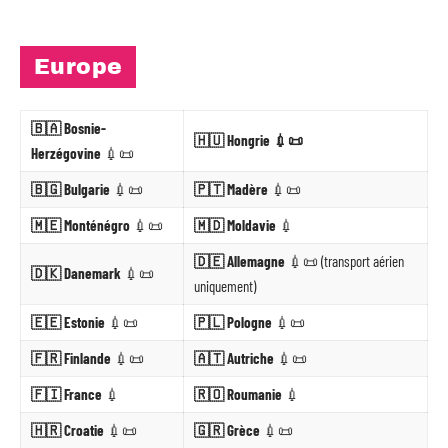
Europe
🇧🇦 Bosnie-
🇭🇺 Hongrie 💉📜
Herzégovine
💉📜
🇧🇬 Bulgarie
💉📜
🇵🇹 Madère
💉📜
🇲🇪 Monténégro
💉📜
🇲🇩 Moldavie
💉
🇩🇪 Allemagne
💉📜 (transport aérien
🇩🇰 Danemark
💉📜
uniquement)
🇪🇪 Estonie
💉📜
🇵🇱 Pologne
💉📜
🇫🇷 Finlande
💉📜
🇦🇹 Autriche
💉📜
🇫🇮 France
💉
🇷🇴 Roumanie
💉
🇭🇷 Croatie
💉📜
🇬🇷 Grèce
💉📜