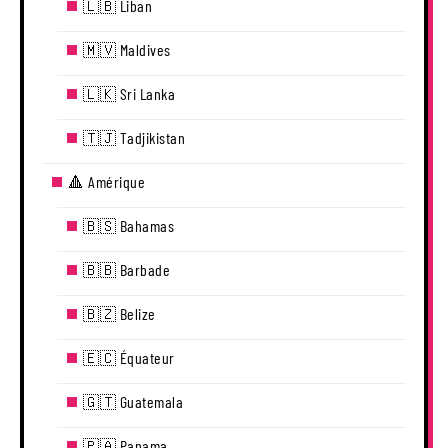
🇱🇧 Liban
🇲🇻 Maldives
🇱🇰 Sri Lanka
🇹🇯 Tadjikistan
🔺 Amérique
🇧🇸 Bahamas
🇧🇧 Barbade
🇧🇿 Belize
🇪🇨 Équateur
🇬🇹 Guatemala
🇵🇦 Panama