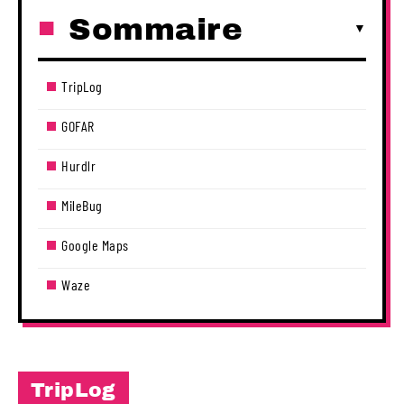
Sommaire
TripLog
GOFAR
Hurdlr
MileBug
Google Maps
Waze
TripLog