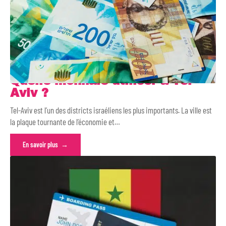
Quelle monnaie utiliser à Tel-
Aviv ?
Tel-Aviv est l’un des districts israéliens les plus importants. La ville est
la plaque tournante de l’économie et
…
En savoir plus