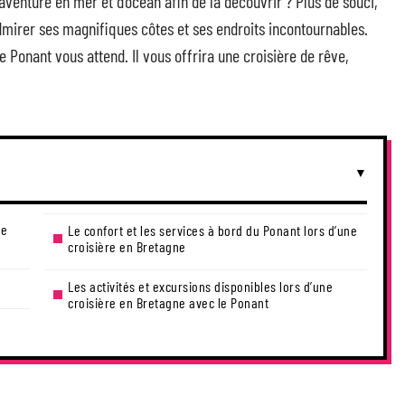
venture en mer et d’océan afin de la découvrir ? Plus de souci,
mirer ses magnifiques côtes et ses endroits incontournables.
e Ponant vous attend. Il vous offrira une croisière de rêve,
ne
Le confort et les services à bord du Ponant lors d’une
croisière en Bretagne
Les activités et excursions disponibles lors d’une
croisière en Bretagne avec le Ponant