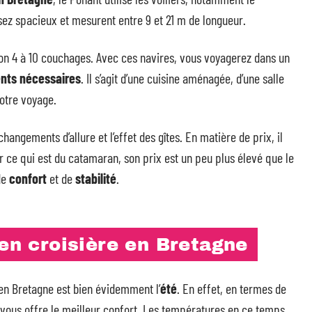
sez spacieux et mesurent entre 9 et 21 m de longueur.
iron 4 à 10 couchages. Avec ces navires, vous voyagerez dans un
nts nécessaires
. Il s’agit d’une cuisine aménagée, d’une salle
otre voyage.
angements d’allure et l’effet des gîtes. En matière de prix, il
r ce qui est du catamaran, son prix est un peu plus élevé que le
de
confort
et de
stabilité
.
 en croisière en Bretagne
 en Bretagne est bien évidemment l’
été
. En effet, en termes de
 vous offre le meilleur confort. Les températures en ce temps