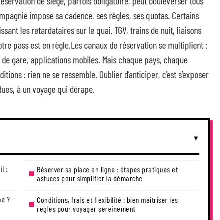
 réservation de siège, parfois obligatoire, peut bouleverser tous
ompagnie impose sa cadence, ses règles, ses quotas. Certains
sant les retardataires sur le quai. TGV, trains de nuit, liaisons
otre pass est en règle.Les canaux de réservation se multiplient :
ets de gare, applications mobiles. Mais chaque pays, chaque
itions : rien ne se ressemble. Oublier d’anticiper, c’est s’exposer
dues, à un voyage qui dérape.
l :
Réserver sa place en ligne : étapes pratiques et
astuces pour simplifier la démarche
pe ?
Conditions, frais et flexibilité : bien maîtriser les
règles pour voyager sereinement