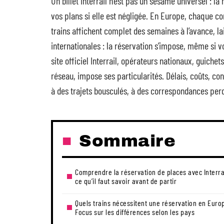
Un billet Interrail n’est pas un sésame universel : la
vos plans si elle est négligée. En Europe, chaque c
trains affichent complet des semaines à l’avance, lais
internationales : la réservation s’impose, même si v
site officiel Interrail, opérateurs nationaux, guich
réseau, impose ses particularités. Délais, coûts, cond
à des trajets bousculés, à des correspondances per
Sommaire
Comprendre la réservation de places avec Interrai
ce qu’il faut savoir avant de partir
Quels trains nécessitent une réservation en Euro
Focus sur les différences selon les pays