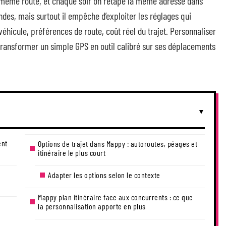
a même route, et chaque soir on retape la même adresse dans
des, mais surtout il empêche d’exploiter les réglages qui
e véhicule, préférences de route, coût réel du trajet. Personnaliser
t transformer un simple GPS en outil calibré sur ses déplacements
ent
Options de trajet dans Mappy : autoroutes, péages et
itinéraire le plus court
Adapter les options selon le contexte
Mappy plan itinéraire face aux concurrents : ce que
la personnalisation apporte en plus