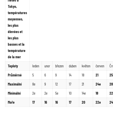
Tokyo,
températures
moyennes,
les plus
élevées et
les plus
basses et la
température
de la mer
Teploty
leden
unor
březen
duben
květen
červen
Čr
Průměrné
5
6
9
14
18
21
25
Maximální
8e
9
12
17
21
24e
28
Minimální
2e
2e
5e
10
14e
18
22
Moře
17
16
16
17
20
22e
24