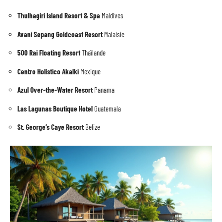
Thulhagiri Island Resort & Spa
Maldives
Avani Sepang Goldcoast Resort
Malaisie
500 Rai Floating Resort
Thaïlande
Centro Holístico Akalki
Mexique
Azul Over-the-Water Resort
Panama
Las Lagunas Boutique Hotel
Guatemala
St. George’s Caye Resort
Belize