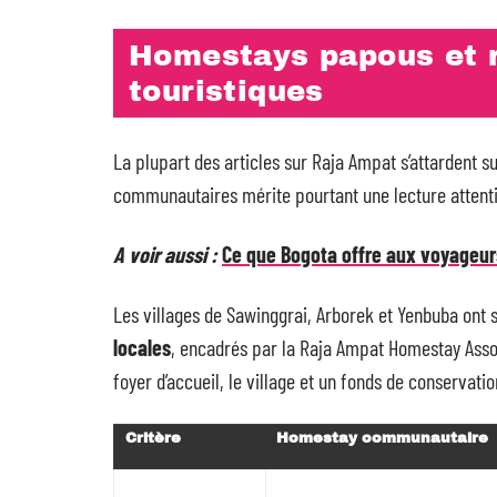
Homestays papous et r
touristiques
La plupart des articles sur Raja Ampat s’attardent
communautaires mérite pourtant une lecture attentive
A voir aussi :
Ce que Bogota offre aux voyageur
Les villages de Sawinggrai, Arborek et Yenbuba ont 
locales
, encadrés par la Raja Ampat Homestay Associ
foyer d’accueil, le village et un fonds de conservati
Critère
Homestay communautaire