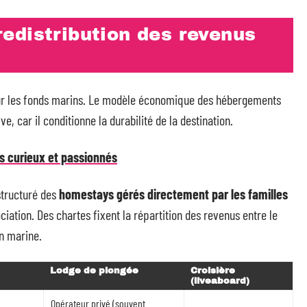
edistribution des revenus
 sur les fonds marins. Le modèle économique des hébergements
, car il conditionne la durabilité de la destination.
s curieux et passionnés
structuré des
homestays gérés directement par les familles
ation. Des chartes fixent la répartition des revenus entre le
on marine.
Lodge de plongée
Croisière
(liveaboard)
Opérateur privé (souvent