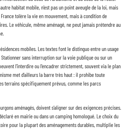
 autre habitat mobile, n’est pas un point aveugle de la loi, mais
a France tolère la vie en mouvement, mais à condition de
taires. Le véhicule, même aménagé, ne peut jamais prétendre au
me.
s résidences mobiles. Les textes font le distinguo entre un usage
. Stationner sans interruption sur la voie publique ou sur un
peuvent l’interdire ou l’encadrer strictement, souvent via le plan
anisme met d’ailleurs la barre très haut : il prohibe toute
 des terrains spécifiquement prévus, comme les parcs
ourgons aménagés, doivent s’aligner sur des exigences précises.
ain déclaré en mairie ou dans un camping homologué. Le choix du
atoire pour la plupart des aménagements durables, multiplie les