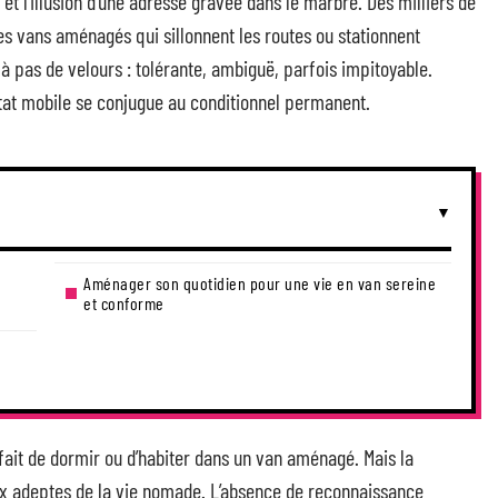
 et l’illusion d’une adresse gravée dans le marbre. Des milliers de
es vans aménagés qui sillonnent les routes ou stationnent
 à pas de velours : tolérante, ambiguë, parfois impitoyable.
abitat mobile se conjugue au conditionnel permanent.
Aménager son quotidien pour une vie en van sereine
et conforme
 fait de dormir ou d’habiter dans un van aménagé. Mais la
aux adeptes de la vie nomade. L’absence de reconnaissance