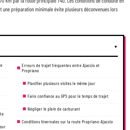
 70 km par la route principale T40. Les conditions de conduite en
t une préparation minimale évite plusieurs déconvenues lors
ux
Erreurs de trajet fréquentes entre Ajaccio et
Propriano
Planifier plusieurs visites le même jour
Faire confiance au GPS pour le temps de trajet
Négliger le plein de carburant
tée
Conditions hivernales sur la route Propriano-Ajaccio
pour