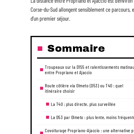
La distance entre Propriano et Ajaccio est d’environ
Corse-du-Sud allongent sensiblement ce parcours, e
d’un premier séjour.
Sommaire
Troupeaux sur la D155 et ralentissements matina
entre Propriano et Ajaccio
Route côtière via Olmeto (D53) ou T40 : quel
itinéraire choisir
La T40 : plus directe, plus surveillée
La D53 par Olmeto : plus lente, moins fréquen
Covoiturage Propriano-Ajaccio : une alternative 