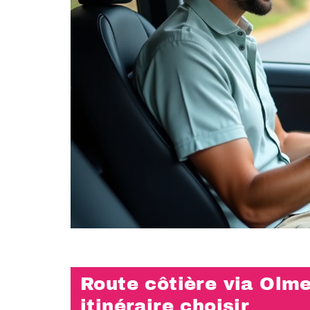
Route côtière via Olme
itinéraire choisir