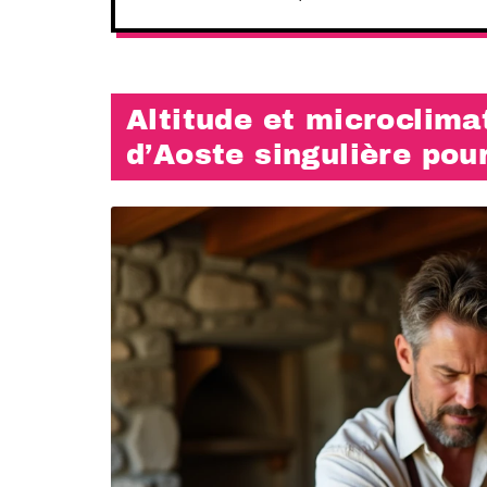
Altitude et microclimat
d’Aoste singulière pou