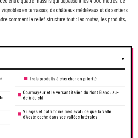
coincée entre quatre massifs qui dépassent les 4 000 mètres. Ce
e vignobles en terrasses, de châteaux médiévaux et de sentiers
e comment le relief structure tout : les routes, les produits,
te
Trois produits à chercher en priorité
Courmayeur et le versant italien du Mont Blanc : au-
le
delà du ski
Villages et patrimoine médiéval : ce que la Valle
d’Aoste cache dans ses vallées latérales