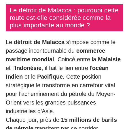
Le détroit de Malacca : pourquoi cette
route est-elle considérée comme la
plus importante au monde ?
Le
détroit de Malacca
s’impose comme le
passage incontournable du
commerce
maritime mondial
. Coincé entre la
Malaisie
et l’
Indonésie
, il fait le lien entre l’
océan
Indien
et le
Pacifique
. Cette position
stratégique le transforme en carrefour vital
pour l’acheminement du pétrole du Moyen-
Orient vers les grandes puissances
industrielles d’Asie.
Chaque jour, près de
15 millions de barils
de pétrole
transitent par ce corridor,