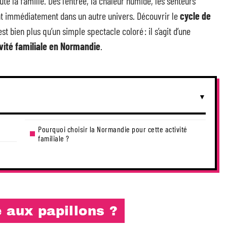
ute la famille. Dès l’entrée, la chaleur humide, les senteurs
ent immédiatement dans un autre univers. Découvrir le
cycle de
t bien plus qu’un simple spectacle coloré : il s’agit d’une
vité familiale en Normandie
.
Pourquoi choisir la Normandie pour cette activité
familiale ?
 aux papillons ?