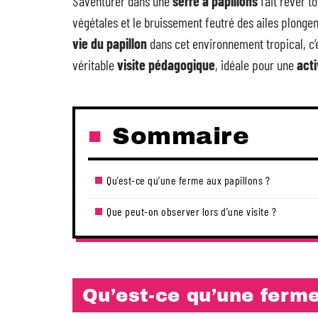
S’aventurer dans une
serre à papillons
fait rêver to
végétales et le bruissement feutré des ailes plong
vie du papillon
dans cet environnement tropical, c’es
véritable
visite pédagogique
, idéale pour une
acti
Sommaire
Qu’est-ce qu’une ferme aux papillons ?
Que peut-on observer lors d’une visite ?
Qu’est-ce qu’une ferme