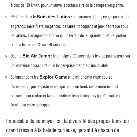
à plus de 110 km/h, pour un survol spectaculaire de la canopée vosgienne.
Pénétrer dans le
: ce parcours aérien, conçu pour petits
Bois des Lutins
et grands, mêle filets suspendus, cabanes, toboggans et jeux d’adresse sous
les arbres. L’imagination trouve ici un terrain de jeu grandeur nature, portée
par les histoires d’Anna l’Elficologue.
Oser le
: le principe ? S’élancer dans le vide pour atterrir sur
Big Air Jump
un immense coussin d’air, un lâcher-prise bref mais inoubliable.
Se lancer dans les
: à mi-chemin entre course
Explor Games
d’orientation, jeu de piste et escape game en forêt, ces aventures sont
pensées pour renforcer la complicité et l’esprit d’équipe, que l’on soit en
famille ou entre collègues.
Impossible de s’ennuyer ici : la diversité des propositions, du
grand frisson à la balade curieuse, garantit à chacun de