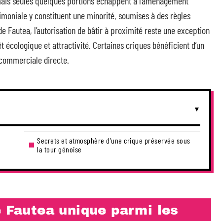
 mais seules quelques portions échappent à l’aménagement
rimoniale y constituent une minorité, soumises à des règles
de Fautea, l’autorisation de bâtir à proximité reste une exception
êt écologique et attractivité. Certaines criques bénéficient d’un
 commerciale directe.
Secrets et atmosphère d’une crique préservée sous
la tour génoise
e Fautea unique parmi les