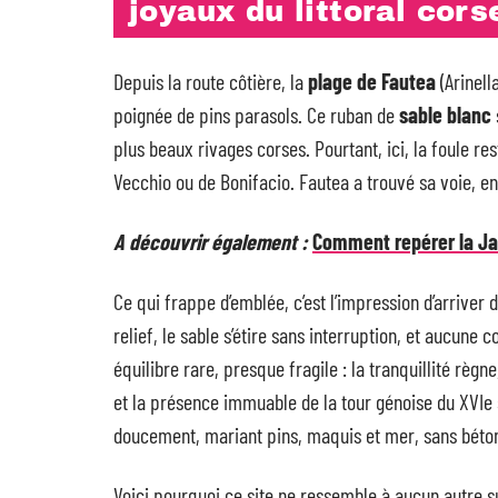
joyaux du littoral cors
Depuis la route côtière, la
plage de Fautea
(Arinell
poignée de pins parasols. Ce ruban de
sable blanc
plus beaux rivages corses. Pourtant, ici, la foule rest
Vecchio ou de Bonifacio. Fautea a trouvé sa voie, en
A découvrir également :
Comment repérer la J
Ce qui frappe d’emblée, c’est l’impression d’arriver
relief, le sable s’étire sans interruption, et aucune
équilibre rare, presque fragile : la tranquillité règ
et la présence immuable de la tour génoise du XVIe s
doucement, mariant pins, maquis et mer, sans béton
Voici pourquoi ce site ne ressemble à aucun autre sur 