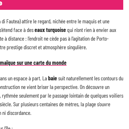
e
a di Fautea) attire le regard, nichée entre le maquis et une
s’étend face à des
eaux turquoise
qui n’ont rien à envier aux
e à distance : l’endroit ne cède pas à l’agitation de Porto-
tre prestige discret et atmosphère singulière.
amaïque sur une carte du monde
 dans un espace à part. La
baie
suit naturellement les contours du
 construction ne vient briser la perspective. On découvre un
ne, rythmée seulement par le passage lointain de quelques voiliers
iècle. Sur plusieurs centaines de mètres, la plage s’ouvre
 ni discordance.
l’île :