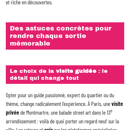
et riche en découvertes.
Des astuces concrètes pour
rendre chaque sortie
mémorable
Le choix de la
visite guidée
: le
détail qui change tout
Opter pour un guide passionné, expert du quartier ou du
thème, change radicalement l’expérience. À Paris, une
visite
e
privée
de Montmartre, une balade street art dans le 13
arrondissement : voilà de quoi porter un regard neuf sur la
ville. Les retours et
avis
sur les plateformes spécialisées