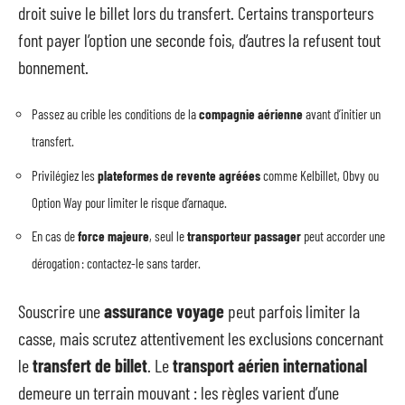
droit suive le billet lors du transfert. Certains transporteurs
font payer l’option une seconde fois, d’autres la refusent tout
bonnement.
Passez au crible les conditions de la
compagnie aérienne
avant d’initier un
transfert.
Privilégiez les
plateformes de revente agréées
comme Kelbillet, Obvy ou
Option Way pour limiter le risque d’arnaque.
En cas de
force majeure
, seul le
transporteur passager
peut accorder une
dérogation : contactez-le sans tarder.
Souscrire une
assurance voyage
peut parfois limiter la
casse, mais scrutez attentivement les exclusions concernant
le
transfert de billet
. Le
transport aérien international
demeure un terrain mouvant : les règles varient d’une