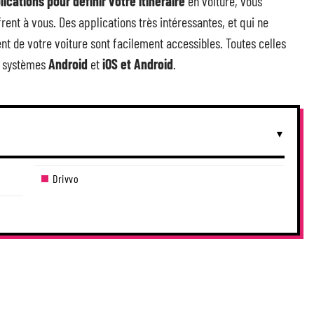
ications pour définir votre itinéraire
en voiture, vous
frent à vous. Des applications très intéressantes, et qui ne
t de votre voiture sont facilement accessibles. Toutes celles
es systèmes
Android
et
iOS et Android
.
Drivvo