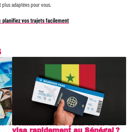
nt plus adaptées pour vous.
: planifiez vos trajets facilement
S
l-
Comment faire pour avoir un
visa rapidement au Sénégal ?