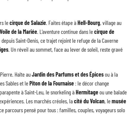
rs le
cirque de Salazie
. Faites étape à
Hell-Bourg
, village au
oile de la Mariée
. L’aventure continue dans le
cirque de
depuis Saint-Denis, ce trajet rejoint le refuge de la Caverne
iges
. Un réveil au sommet, face au lever de soleil, reste gravé
-Pierre. Halte au
Jardin des Parfums et des Épices
ou à la
des Sables et le
Piton de la Fournaise
: le décor change
 parapente à Saint-Leu, le snorkeling à
Hermitage
ou une balade
d’expériences. Les marchés créoles, la
cité du Volcan
, le
musée
ce parcours pensé pour tous : familles, couples, voyageurs solo