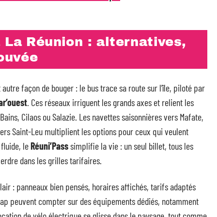
 La Réunion : alternatives,
rouvée
 autre façon de bouger : le bus trace sa route sur l’île, piloté par
ar’ouest
. Ces réseaux irriguent les grands axes et relient les
s-Bains, Cilaos ou Salazie. Les navettes saisonnières vers Mafate,
vers Saint-Leu multiplient les options pour ceux qui veulent
fluide, le
Réuni’Pass
simplifie la vie : un seul billet, tous les
rdre dans les grilles tarifaires.
clair : panneaux bien pensés, horaires affichés, tarifs adaptés
dicap peuvent compter sur des équipements dédiés, notamment
 location de vélo électrique se glisse dans le paysage, tout comme