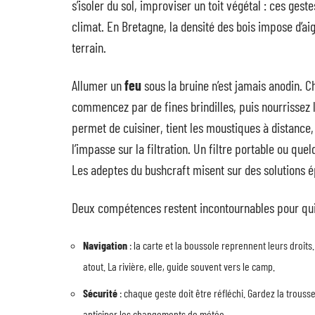
s’isoler du sol, improviser un toit végétal : ces gest
climat. En Bretagne, la densité des bois impose d’a
terrain.
Allumer un
feu
sous la bruine n’est jamais anodin. C
commencez par de fines brindilles, puis nourrissez l
permet de cuisiner, tient les moustiques à distance, 
l’impasse sur la filtration. Un filtre portable ou que
Les adeptes du bushcraft misent sur des solutions é
Deux compétences restent incontournables pour qui 
Navigation
: la carte et la boussole reprennent leurs droits
atout. La rivière, elle, guide souvent vers le camp.
Sécurité
: chaque geste doit être réfléchi. Gardez la trousse
anticiper les changements de météo.