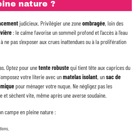
ine nature ?
acement
judicieux. Privilégier une zone
ombragée
, loin des
ivière
: le calme favorise un sommeil profond et l’accès à l’eau
t à ne pas s’exposer aux crues inattendues ou à la prolifération
as. Optez pour une
tente robuste
qui tient tête aux caprices du
 Composez votre literie avec un
matelas isolant
, un
sac de
nomique
pour ménager votre nuque. Ne négligez pas les
ure et sèchent vite, même après une averse soudaine.
on campe en pleine nature :
tions.