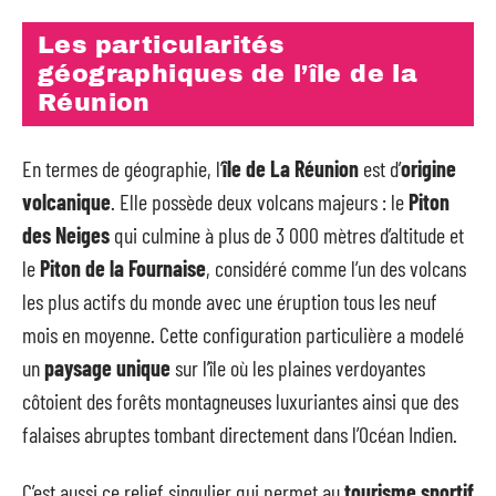
Les particularités
géographiques de l’île de la
Réunion
En termes de géographie, l’
île de La Réunion
est d’
origine
volcanique
. Elle possède deux volcans majeurs : le
Piton
des Neiges
qui culmine à plus de 3 000 mètres d’altitude et
le
Piton de la Fournaise
, considéré comme l’un des volcans
les plus actifs du monde avec une éruption tous les neuf
mois en moyenne. Cette configuration particulière a modelé
un
paysage unique
sur l’île où les plaines verdoyantes
côtoient des forêts montagneuses luxuriantes ainsi que des
falaises abruptes tombant directement dans l’Océan Indien.
C’est aussi ce relief singulier qui permet au
tourisme sportif