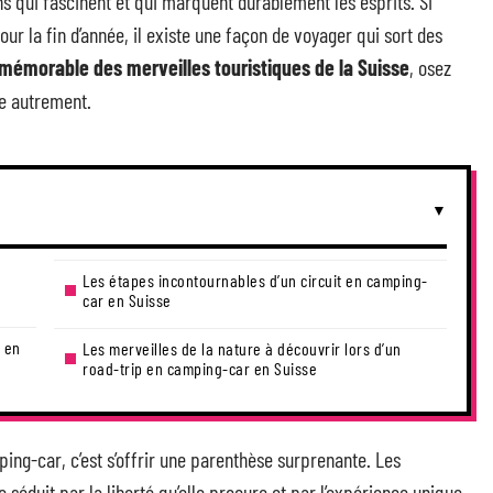
ns qui fascinent et qui marquent durablement les esprits. Si
pour la fin d’année, il existe une façon de voyager qui sort des
 mémorable des merveilles touristiques de la Suisse
, osez
re autrement.
Les étapes incontournables d’un circuit en camping-
car en Suisse
e en
Les merveilles de la nature à découvrir lors d’un
road-trip en camping-car en Suisse
ping-car, c’est s’offrir une parenthèse surprenante. Les
séduit par la liberté qu’elle procure et par l’expérience unique