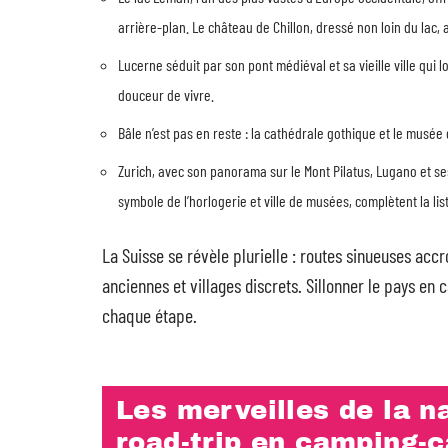
arrière-plan. Le château de Chillon, dressé non loin du lac, a
Lucerne séduit par son pont médiéval et sa vieille ville qui 
douceur de vivre.
Bâle n’est pas en reste : la cathédrale gothique et le musée 
Zurich, avec son panorama sur le Mont Pilatus, Lugano et ses
symbole de l’horlogerie et ville de musées, complètent la li
La Suisse se révèle plurielle : routes sinueuses acc
anciennes et villages discrets. Sillonner le pays en 
chaque étape.
Les merveilles de la na
road-trip en camping-c