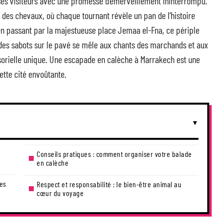
à ses visiteurs avec une promesse d’émerveillement ininterrompu.
des chevaux, où chaque tournant révèle un pan de l’histoire
n passant par la majestueuse place Jemaa el-Fna, ce périple
des sabots sur le pavé se mêle aux chants des marchands et aux
orielle unique. Une escapade en calèche à Marrakech est une
cette cité envoûtante.
Conseils pratiques : comment organiser votre balade
en calèche
des
Respect et responsabilité : le bien-être animal au
cœur du voyage